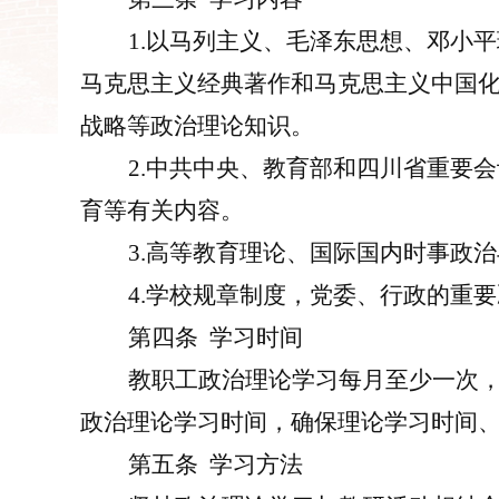
1.以马列主义、毛泽东思想、邓小
马克思主义经典著作和马克思主义中国
战略
等政治理论知识。
2.
中共
中央、教育部和四川省重要会
育
等
有关内容。
3.高等教育理论、国际国内时事政
4.
学校
规章制度，
党委
、
行政
的重要
第
四
条
学习时间
教职工政治理论学习每月至少一次
政治理论学习时间，确保理论学习时间
第
五
条
学习方法