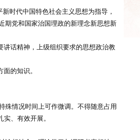
近平新时代中国特色社会主义思想为指导
，
近期党和国家
治国理政的新理念新思想新
要讲话精神
，
上级组织
要求
的思想政治教
方面的知识。
。
特殊情况
时间上
可作
微
调
。
不得随意占用
扎实、有效开展。