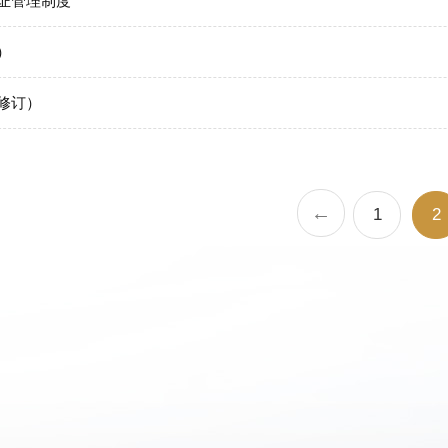
认证管理制度
）
修订）
←
1
2