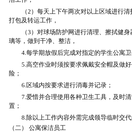
（
2
）
每天上下午两次对以上区域进行清
打包及转运工作
，
（
3
）
对球场防护网进行清理、擦拭健身
璃等，做到干净、整洁
，
4.
每学期放假后完成对指定的学生公寓卫
5.
高空作业
时须按要求佩戴安全帽及做好
险；
6.
区域内按要求进行消毒并记录
；
7.
爱惜并
合理
使用各种卫生工具，及时清
置；
8.
除以上
工作
内容外需完成领导临时交代
（二）
公寓保洁员工