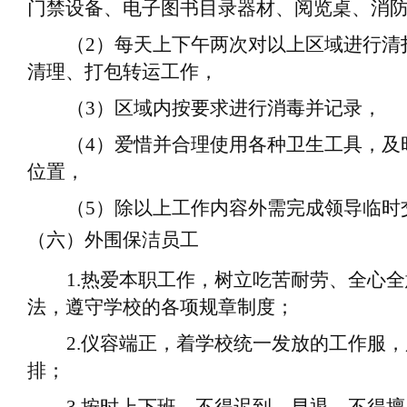
门禁设备、电子图书目录器材、阅览桌、消
（
2
）
每天上下午两次对以上区域进行清
清理、打包转运工作
，
（
3
）
区域内按要求进行消毒并记录
，
（
4
）
爱惜并合理使用各种卫生工具，及
位置
，
（
5
）
除以上工作内容外需完成领导临时
（六）外围保洁员工
1.
热爱本职工作，树立吃苦耐劳、全心全
法，遵守学校的各项规章制度；
2.
仪容端正，着学校统一发放的工作服，
排；