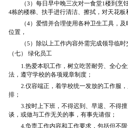
（
3
）
每日早中晚三次对一食堂
1楼到烹
4栋的楼梯、扶手进行清洁、擦拭，对天花板
（
4
）
爱惜并合理使用各种卫生工具，及
位置
，
（
5
）
除以上工作内容外需完成领导临时
（七）
绿化员工
1.
热爱本职工作，树立吃苦耐劳、全心全
法，遵守学校的各项规章制度；
2.
仪容端正，着学校统一发放的工作服，
排；
3.
按时上下班，不得迟到、早退、不得擅
谈，或做与工作无关的事，有事先请假；
4.
负责工作内容和工作要求，包括但不限