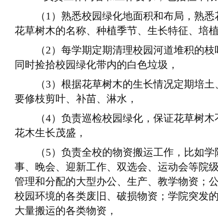
（
1
）
熟悉校园绿化地面积和布局，熟悉
花草树木的名称、种植季节、生长特征、培
（
2
）
每学期定期清理校园河道堆积的枝
同时捡拾校园绿化带内的白色垃圾
，
（
3
）
根据花草树木的生长情况定期培土
要修枝剪叶、补苗、淋水
，
（
4
）
负责巡检校园绿化，保证花草树木
花木生长茂盛
，
（
5
）
负责全校的
物资
搬运工作，比如学
事、晚会、迎新工作、双选会、运动会等院
管理和分配的大型办公、生产、教学物资；
校园环境
的
各类废旧、破损物资；学院突发
大量搬运的各类物资
，