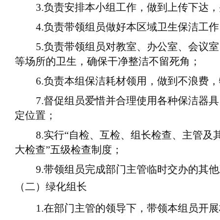
3.
负责
安排
本小组工作，做到上传下达，
4.
负责带领组员做好本区域卫生保洁工作
5.
负责带领组员对教室、办公室、会议室
等场所的卫生，确保干净整洁不留死角；
6.
负责本组保洁耗材领用，做到不浪费，
7.
督促
组员
爱惜并合理使用各种保洁器具
定位置；
8.
实行
“自检、互检、组长检查、主管及
大检查”五级检查制度；
9.
带领
组员
完成部门主管临时交办的其他
（二）绿化组长
1.
在部门主管的领导下，带领本
组
员开展