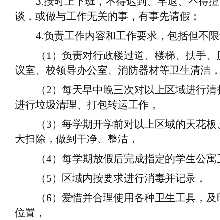
3.
按时
上下班
，不得迟到、早退、不得擅
谈，或做与工作无关的事，有事先请假；
4.
负责工作内容和工作要求，包括但不限
（
1
）
负责对行政楼过道、楼梯、扶手、
议室、校领导办公室、消防器材等卫生清洁
（
2
）
每天早中晚三次对以上区域进行清
进行垃圾清理、打包转运工作
，
（
3
）
每
学期
开学前对以上区域的天花板
大扫除，做到干净、整洁
，
（
4
）
每
学期
放假后完成指定的学生公寓
（
5
）
区域内按要求进行消毒并记录
，
（
6
）
爱惜并
合理
使用各种卫生工具，及
位置
，