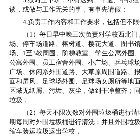
3.
按时上下班，不得迟到、早退、不得擅
谈，或做与工作无关的事，有事先请假；
4.
负责工作内容和工作要求，包括但不限
（
1
）
每日早中晚三次负责对学校西北门
场、停车场道路、榕树道、樱花大道、图书
场、
1至3教周围、阶梯教室、学生公寓外围
公寓外围、员工宿舍外围、小广场、乒乓球
广场、休闲系外围道路、大草原周围道路、
面和屏风、足球场外围、足球场女厕所等地
区域无纸屑、污垢、灰尘，做到干净整齐；
垃圾
，
（
2
）
每天不限次数对外围垃圾桶进行清
期每周对外围垃圾桶进行清洗；并且外围垃
缩车装运
垃圾
运出学校
，