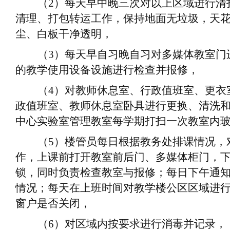
（
2
）
每天早中晚三次对以上区域进行清
清理、打包转运工作，保持地面无垃圾，天
尘、白板干净透明
，
（
3
）
每天早自习晚自习对多媒体教室门
的教学使用设备设施进行检查并报修
，
（
4
）
对教师休息室、行政值班室、更衣
政值班室、教师休息室卧具进行更换、清洗
中心实验室管理教室每学期打扫一次教室内
（
5
）
楼管
员每日根据教务处排课情况，
作，上课前打开教室前后门、多媒体柜门，
锁，同时负责检查教室与报修；每日下午通
情况；每天在上班时间对教学楼公区区域进
窗户是否关闭
，
（
6
）
对区域内按要求进行消毒并记录
，