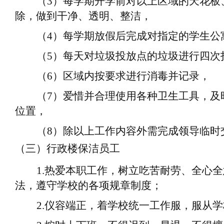
（
3
）
每学期开学前对以上区域的天花板
除，做到干净、透明、整洁
，
（
4
）
每学期
放假
后完成对指定的学生公
（
5
）
每天对
垃圾
投放点的垃圾进行四次
（
6
）
区域内按要求进行消毒并记录
，
（
7
）
爱惜并合理使用各种卫生工具，及
位置
，
（
8
）
除以上
工作
内容外需完成领导临时
（三）行政楼保洁员工
1.
热爱
本职工作
，树立吃苦耐劳、全心全
法，遵守学校的各项规章制度；
2.
仪容
端正
，着学校统一工作服，服从学