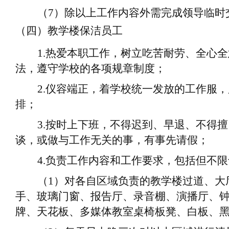
（
7
）
除以上
工作
内容外需完成领导临时
（四）教学楼保洁员工
1.
热爱
本职工作
，树立吃苦耐劳、全心全
法
，遵守学校的各项规章制度；
2.
仪容端正，着学校统一发放的工作服，
排；
3.
按时
上下班
，不得迟到、早退、不得擅
谈，或做与工作无关的事，有事先请假；
4.
负责工作内容和工作要求，包括但不限
（
1
）
对各自区域负责的教学楼过道、大
手、玻璃门窗、报告厅、录音棚、演播厅、
牌、天花板、多媒体教室桌椅板凳、白板、