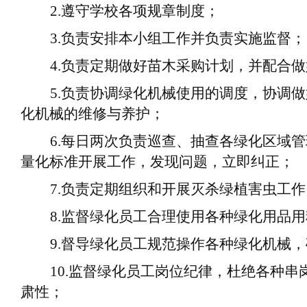
2.
遵守
学校
各项规章制度；
3.
负责安排本小组工作并负责实施监督；
4.
负责
定期
做好苗木采购计划，并配合做
5.
负责协调绿化机械使用的调度，协调做
化机械的维修与养护；
6.
每日两次
负责
巡查、抽查各绿化区域管
量化标准开展工作，发现问题，立即纠正；
7.
负责定期
组织
和开展灭杀绿植害虫工作
8.
监督绿化
员工
合理使用各种绿化
用品用
9.
督导
绿化
员工规范操作各种绿化机械，
10.
监督
绿化
员工岗位纪律，杜绝各种串
肃性；