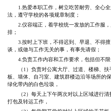
1.
热爱
本职工作
，树立吃苦耐劳、全心全
法，遵守学校的各项规章制度；
2.
仪容端正，着学校统一发放的工作服，
排；
3.
按时上下班，不得迟到、早退、不得擅
谈，或做与工作无关的事，有事先请假；
4.
负责工作内容和工作要求，包括但不限
（
1
）
负责对
公寓
大厅、过道、楼梯、扶
板、墙体、自习室、建筑群楼边沿等场所的
绿化带内的白色垃圾
，
（
2
）
每天上
下午
两次对以上区域进行清
打包及转运工作
，