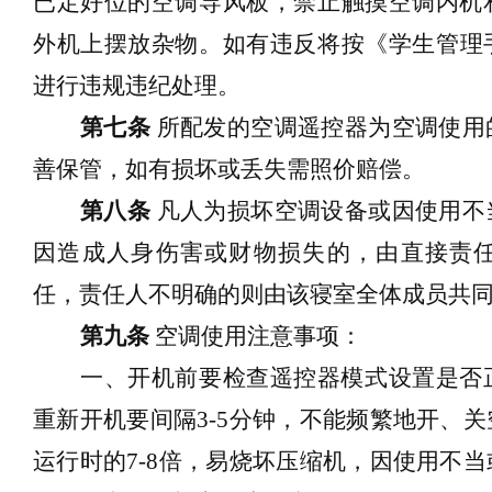
已定好位的空调导风板
，
禁止触摸空调
内
机
外机上摆放杂物
。
如
有
违反
将
按《学生管理
进行违规违纪
处理。
第七条
所配发的空调遥控器为空调使用
善保管，如有损坏或丢失
需
照价赔偿。
第八条
凡
人为损坏空调设备或因使用不
因
造成人身伤害或财物损失的，由直接责
任
，
责任人不明确的则由该寝室全体成员共
第九条
空调使用注意事项：
一、
开机前要检查遥控器模式设置是否
重新开机要间隔
3-5分钟，不能频繁地开、
运行时的
7-8倍，易烧坏压缩机，因使用不