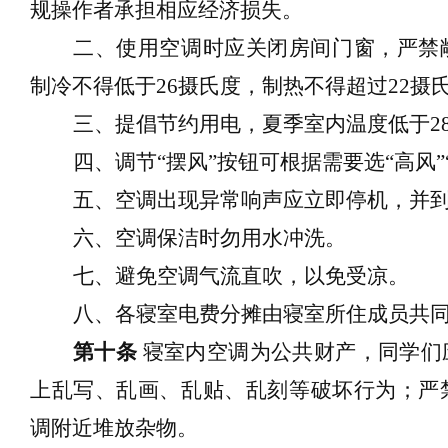
规操作者
承担相应
经济损失。
二、使用空调时应关闭房间门窗，严禁
制冷
不得低于
26摄氏度
，制热不
得
超过
22摄
三、
提倡节约用电，夏季室内温度低于
2
四、
调节
“摆风”按钮可根据需要选“高风”
五、
空调出现异常响声应立即停机，并
六、
空调保洁时
勿
用水冲洗。
七、避免
空调气流直
吹
，
以免
受凉。
八、
各寝室电费分摊由寝室
所住
成员
共
第十条
寝室内空调为公共
财产
，同学们
上
乱写、乱画、乱贴、乱刻等破坏行为；严
调附近堆放
杂物
。