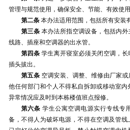
管
理
与
规范
使用
，确保安全
、
节能、有效
使
第二条
本办法适用范围，包括所有
安装
第三条
本办法
所指
空调设备，包括内外
线路、插座和空调器的出水管。
第四条
学生离开
寝室
必须关闭空调，长
插头拔出。
第五条
空调安装、调整、维修由厂家
或
他任何部门和个人不得私自拆卸或移动室内
异常情况应及时到
本栋楼
值班点报修。
第六条
学生公寓空调电源实行专线专
备
，
不得
人为破坏电源
，
不得在空调及管线