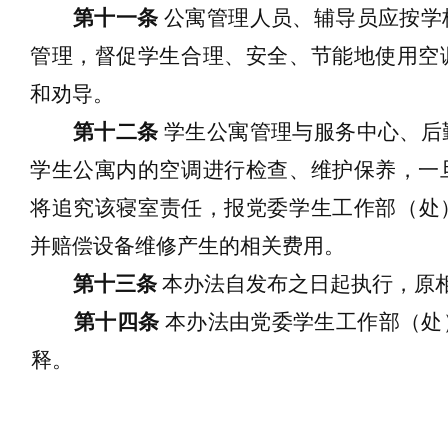
第十一条
公寓管理人员
、辅导员应按学
管理，督促学生合理、安全、节能地使用空
和劝导
。
第十二条
学生公寓管理与服务中心、
后
学生公寓内的空调进行检查
、
维护保养
，一
将追究
该
寝室责任，报
党委
学
生
工
作部（处
并
赔偿设备维修产生的相关费用
。
第十三条
本
办法
自
发布之日起执行，
原
第十四条
本办法由党委学生工作部（处
释。