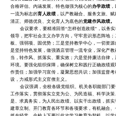
合格评估、内涵发展、特色做强为核心的
办学政绩
，
一流为标志的
育人政绩
，以产教融合、服务文旅、赋
清正、师德优良、文化育人为底色的
党建作风政绩。
会议要求，要精准回答“怎样创造政绩”，以务
领导，把牢社会主义办学方向，守牢意识形态阵地；
板、强弱项、固优势；三是坚持教学中心，一切资源
是坚持特色发展，做强酒店管理一流专业，深化产教
当，转作风、抓落实、重实效；六是坚持廉洁自律，
环境。要强化组织保障，确保树立和践行正确政绩观
作责任；加强学习宣传，凝聚思想共识；加强监督考
设，力戒形式主义官僚主义。
会议强调，全校各级党组织、机关各职能部门要
工作落实，贯彻落实立党为公、为民造福、科学决策
是、求真务实，为人民出政绩、以实干出政绩，抓实
建章立制、开门教育各环节和各项要求，有机融合、
抓在经常。全校上下要以此次学习教育为契机，以学校“