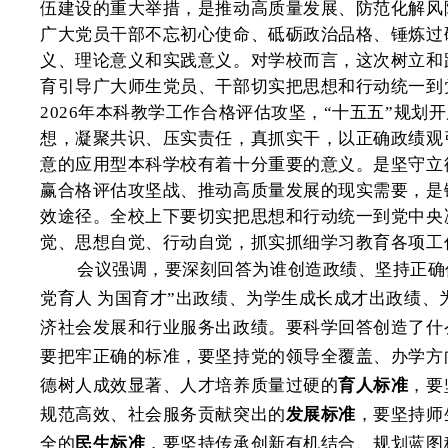
伍建设的重大举措，是推动高质量发展、防范化解风
广大党员干部不忘初心使命、砥砺政治品格、锤炼过
义、理论意义和实践意义。对学校而言，这次树立和
育引导广大师生党员、干部切实把思想和行动统一到
2026年本科教学工作合格评估攻坚，“十五五”规划
想，凝聚共识、压实责任，真抓实干，以正确政绩观
意的应用型本科学校有着十分重要的意义。是坚守立
赢合格评估攻坚战、推动高质量发展的现实需要，是
效途径。全校上下要切实把思想和行动统一到党中央
觉、思想自觉、行动自觉，抓实抓细学习教育各项工
会议强调，要深刻回答为谁创造政绩、坚持正确
党育人 为国育才”出政绩、为学生成长成才出政绩、
济社会发展和行业服务出政绩。要科学回答创造了什
要把牢正确的标准，要坚持党的领导全覆盖、办学方
德树人成效显著、人才培养质量过硬的
育人标准
，要
规范高效、社会服务贡献突出的
发展标准
，要坚持师
全的
民生标准
，要坚持传承创新有机结合、规划蓝图