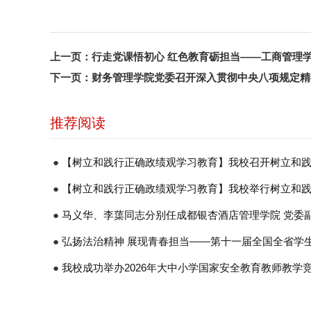
上一页：
行走党课悟初心 红色教育砺担当——工商管理
下一页：
财务管理学院党委召开深入贯彻中央八项规定精
推荐阅读
●
【树立和践行正确政绩观学习教育】我校召开树立和
会
●
【树立和践行正确政绩观学习教育】我校举行树立和
班式
●
马义华、李蕖同志分别任成都银杏酒店管理学院 党委
●
弘扬法治精神 展现青春担当——第十一届全国全省学生
功举办
●
我校成功举办2026年大中小学国家安全教育教师教学