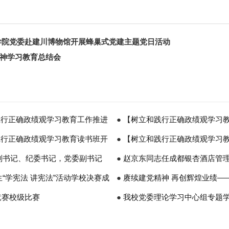
学院党委赴建川博物馆开展蜂巢式党建主题党日活动
神学习教育总结会
践行正确政绩观学习教育工作推进
●
【树立和践行正确政绩观学习
践行正确政绩观学习教育读书班开
定工作推进会
●
【树立和践行正确政绩观学习
副书记、纪委书记，党委副书记
学习教育部署启动会
●
赵京东同志任成都银杏酒店管
“学宪法 讲宪法”活动学校决赛成
●
赓续建党精神 再创辉煌业绩—
竞赛校级比赛
周年暨“两优一先”表彰大会
●
我校党委理论学习中心组专题
指示