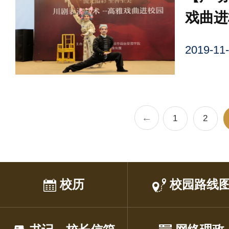
戏曲进
术”走
2019-
←
1
2
校历
校园路线