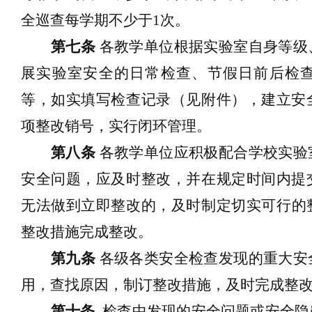
全巡查每学期不少于1次。
第七条
各
教学单位
根据实验室自身
等级
展实验室安全的日常检查、节假日前
后
检
等，如实填写检查记录
（
见附件
）
，建立安
项整改销号，实行闭环管理
。
第
八
条
各
教学
单位应积极配合学校实验
安全问题，应及时整改，并在规定时间内提
无法做到
立即整
改的，
及时
制定
切实
可行的
整改
措施完成
整改
。
第
九
条
各级各类安全
检查发现
的
重大安
用，
查找原因，制订整改措施，
及时完成整
第十条
检查中发现
的
安全问题
或安全隐