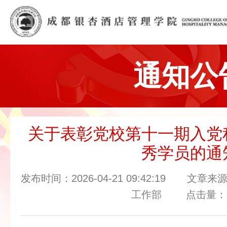
通知公
关于表彰党校第十一期入党
秀学员的通
发布时间：2026-04-21 09:42:19 
工作部 点击量：1