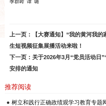
季群岭
谭
璐
上一页：
【大赛通知】“我的黄河我的家
生短视频征集展播活动来啦！
下一页：
关于2026年3月“党员活动日
安排的通知
推荐阅读
●
树立和践行正确政绩观学习教育专题