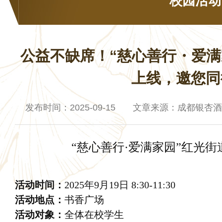
校园活动
公益不缺席！“慈心善行・爱满
上线，邀您同
发布时间：2025-09-15 文章来源：成都银杏
“慈心善行·爱满家园”红光
活动时间：
2025
年
9
月
19
日
8:30-11:30
活动地点：
书香广场
活动对象：
全体在校学生